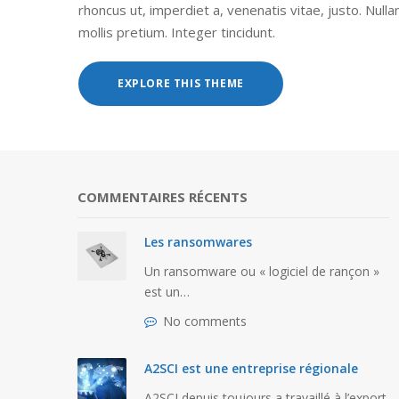
rhoncus ut, imperdiet a, venenatis vitae, justo. Null
mollis pretium. Integer tincidunt.
EXPLORE THIS THEME
COMMENTAIRES RÉCENTS
Les ransomwares
Un ransomware ou « logiciel de rançon »
est un…
urs
A2SCI est une entre
No comments
régionale
NTS
A2SCI est une entreprise régionale
NO COMMENTS
A2SCI depuis toujours a travaillé à l’export.