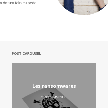
am dictum felis eu pede
POST CAROUSEL
prise
Les ransomwares
NO COMMENTS