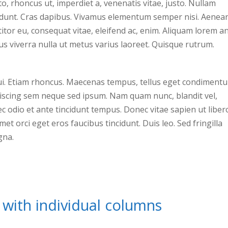
sto, rhoncus ut, imperdiet a, venenatis vitae, justo. Nullam
ncidunt. Cras dapibus. Vivamus elementum semper nisi. Aenea
titor eu, consequat vitae, eleifend ac, enim. Aliquam lorem an
llus viverra nulla ut metus varius laoreet. Quisque rutrum.
 dui. Etiam rhoncus. Maecenas tempus, tellus eget condiment
iscing sem neque sed ipsum. Nam quam nunc, blandit vel,
ec odio et ante tincidunt tempus. Donec vitae sapien ut liber
et orci eget eros faucibus tincidunt. Duis leo. Sed fringilla
gna.
with individual columns