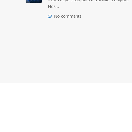
Nos…
RE
No comments
READ MORE