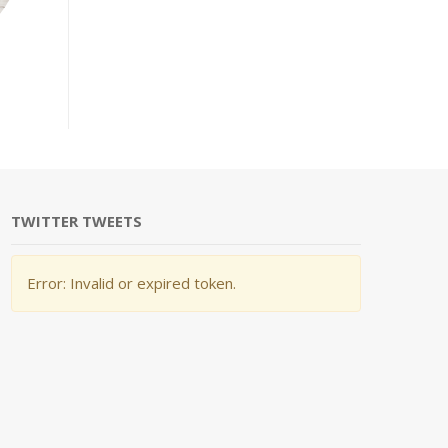
TWITTER TWEETS
Error: Invalid or expired token.
Nos valeurs
Les r
NO COMMENTS
N