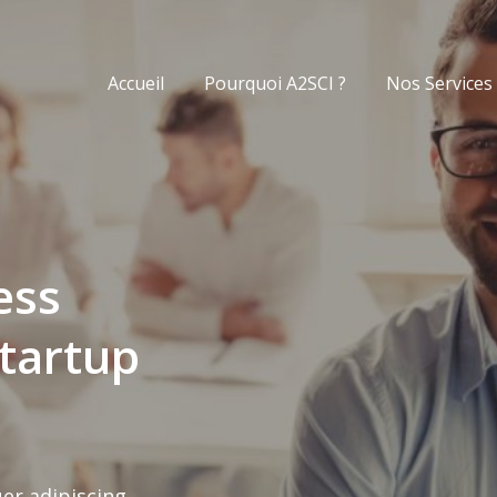
Accueil
Pourquoi A2SCI ?
Nos Services
ess
ess
tartup
tartup
er adipiscing
er adipiscing