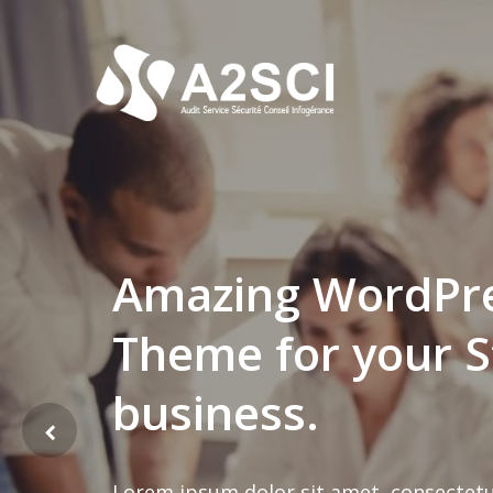
Amazing WordPr
Amazing WordPr
Theme for your S
Theme for your S
business.
business.
Lorem ipsum dolor sit amet, consectetu
Lorem ipsum dolor sit amet, consectetu