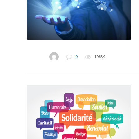
0
10839