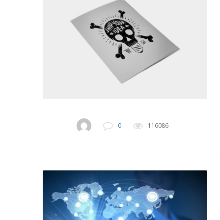
0
116086