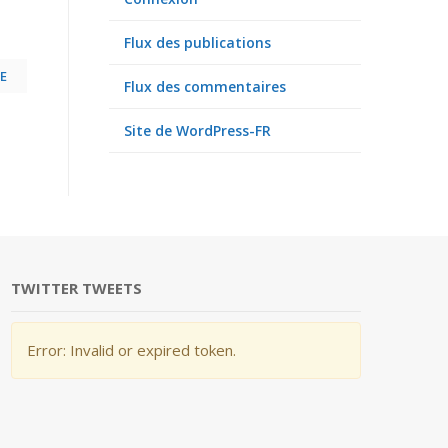
Flux des publications
E
Flux des commentaires
Site de WordPress-FR
TWITTER TWEETS
Error: Invalid or expired token.
s ransomwares
Nos valeurs
Les r