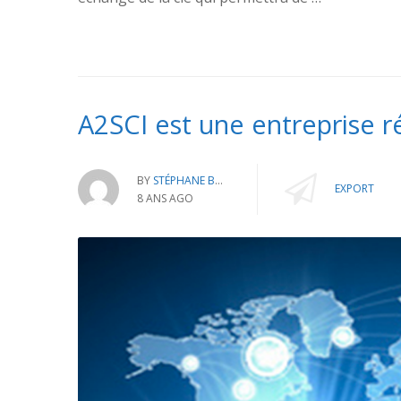
A2SCI est une entreprise r
BY
STÉPHANE BATTAIS
EXPORT
8 ANS AGO