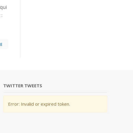
qui
 :
E
TWITTER TWEETS
Error: Invalid or expired token.
Les ransomwares
Nos valeurs
Les r