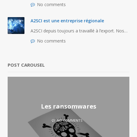
No comments
A2SCI est une entreprise régionale
A2SCI depuis toujours a travaillé à l’export. Nos…
No comments
POST CAROUSEL
 une entreprise
Les ranso
égionale
NO COMM
O COMMENTS