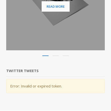
READ M
READ MORE
TWITTER TWEETS
Error: Invalid or expired token.